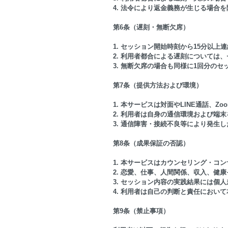
4. 法令により返金義務が生じる場合
第6条（遅刻・無断欠席）
1. セッション開始時刻から15分以
2. 利用者都合による遅刻については
3. 無断欠席の場合も同様に1回分の
第7条（提供方法および環境）
1. 本サービスは対面やLINE通話、
2. 利用者は自身の通信環境および端
3. 通信障害・接続不良等により発生
第8条（成果保証の否認）
1. 本サービスはカウンセリング・
2. 恋愛、仕事、人間関係、収入、健
3. セッション内容の実践結果には個
4. 利用者は自己の判断と責任におい
第9条（禁止事項）