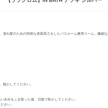
【ラブクロム】IN BATH テツキ シルバー
、濡れ髪のための特殊な表面加工をしたバスルーム兼用コーム。繊細な
、梳かしてください。
洗い水分をふき取った後、日陰で乾かしてください。
ください。