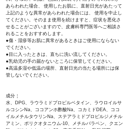
あらわれた場合、 使用したお肌に、直射日光があたって
上記のような異常があらわれた場合には、 使用を中止し
てください。そのまま使用を続けますと、症状を悪化さ
せることがございますので、皮膚科専門医等へご相談さ
れることをおすすめします。
●傷・湿疹等お肌に異常があるときはご使用にならない
でください。
●目に入ったときは、直ちに洗い流してください。
●乳幼児の手の届かないところに保管してください。
●高温多湿や低温の場所、直射日光の当たる場所には保
管しないでください。
成分￤
水、DPG、ラウラミドプロピルベタイン、ラウロイルサ
ルコシンNa、ココアンホ酢酸Na、コカミドDEA、ココ
イルメチルタウリンNa、ステアラミドプロピルジメチル
アミン、ポリクオタニウム-10、メチルパラベン、クエン