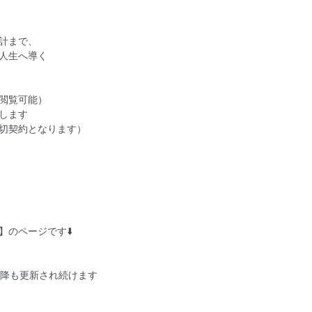
計まで、
人生へ導く
閲覧可能）
します
切契約となります）
のページです⬇️
以降も更新され続けます