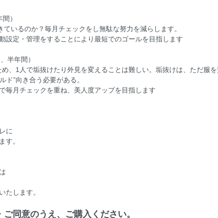
年間）
できているのか？毎月チェックをし無駄な努力を減らします。
動設定・管理をすることにより最短でのゴールを目指します
回、半年間）
選ぶため、1人で垢抜けたり外見を変えることは難しい。垢抜けは、ただ服
イルド”向き合う必要がある。
で毎月チェックを重ね、美人度アップを目指します
レに
ます。
は
願いいたします。
・ご同意のうえ、ご購入ください。