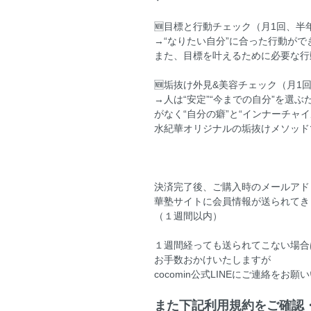
🆕目標と行動チェック（月1回、半
→“なりたい自分”に合った行動が
また、目標を叶えるために必要な行
🆕垢抜け外見&美容チェック（月1
→人は“安定”“今までの自分”を
がなく“自分の癖”と“インナーチャ
水紀華オリジナルの垢抜けメソッド
決済完了後、ご購入時のメールアド
華塾サイトに会員情報が送られてき
（１週間以内）
１週間経っても送られてこない場合
お手数おかけいたしますが
cocomin公式LINEにご連絡をお
また下記利用規約をご確認