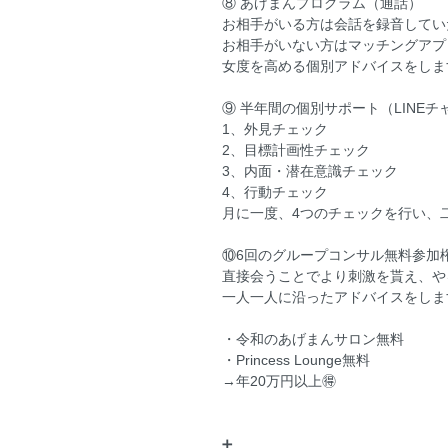
⑧ あげまんプログラム（通話）
お相手がいる方は会話を録音してい
お相手がいない方はマッチングアプリ
女度を高める個別アドバイスをしま
⑨ 半年間の個別サポート（LINEチ
1、外見チェック
2、目標計画性チェック
3、内面・潜在意識チェック
4、行動チェック
月に一度、4つのチェックを行い、
⑩6回のグループコンサル無料参加
直接会うことでより刺激を貰え、や
一人一人に沿ったアドバイスをしま
・令和のあげまんサロン無料
・Princess Lounge無料
→年20万円以上🉐
➕